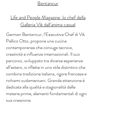
Bentancur
Life and People Magazine: lo chef della
Galleria Vik dall'anima casual
German Bentancur, l’Executive Chef di Vik
Pellico Otto, propone una cucina
contemporanea che coniuga tecnica,
creatività e influenze internazionali. Il suo
percorso, sviluppato tra diverse esperienze
all’estero, si riflette in uno stile distintivo che
combina tradizione italiana, rigore francese e
richiami sudamericani. Grande attenzione è
dedicata alla qualità e stagionalità delle
materie prime, elementi fondamentali di ogni
sua creazione.
La sua cucina si traduce in piatti eleganti ed
equilibrati, pensati per offrire un’esperienza
gastronomica moderna e raffinata, in linea
con l’identità del ristorante.